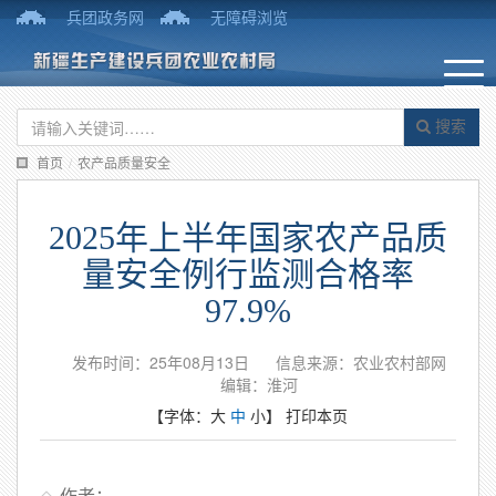
兵团政务网
无障碍浏览
搜索
首页
/
农产品质量安全
2025年上半年国家农产品质
量安全例行监测合格率
97.9%
发布时间：25年08月13日
信息来源：农业农村部网
编辑：淮河
【字体：
大
中
小
】
打印本页