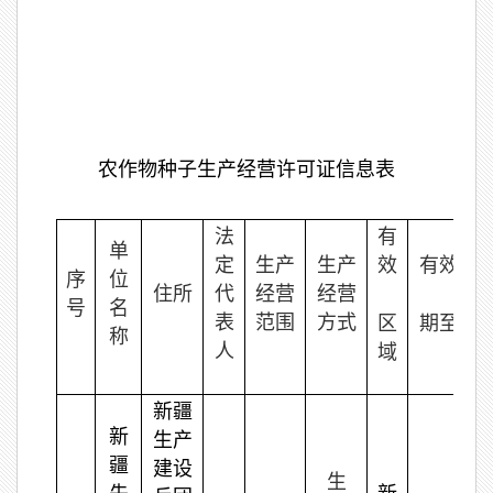
农作物种子生产经营许可证信息表
法
有
单
定
生产
生产
效
有效
序
位
住所
代
经营
经营
号
名
表
范围
方式
区
期至
称
人
域
新疆
新
生产
疆
建设
生