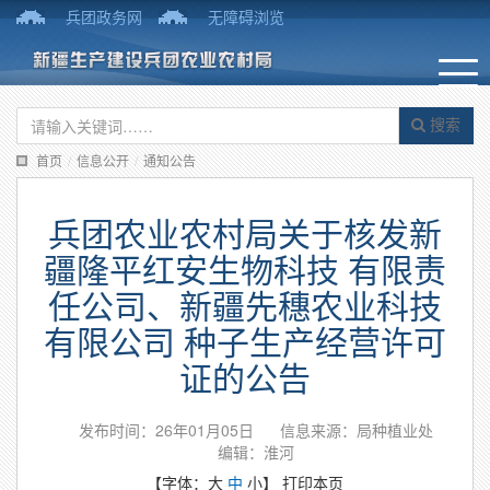
兵团政务网
无障碍浏览
搜索
首页
/
信息公开
/
通知公告
兵团农业农村局关于核发新
疆隆平红安生物科技 有限责
任公司、新疆先穗农业科技
有限公司 种子生产经营许可
证的公告
发布时间：26年01月05日
信息来源：局种植业处
编辑：淮河
【字体：
大
中
小
】
打印本页