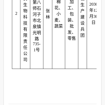
棉
加
第八
2030
生
生
花、
工、
师石
年12
物
张
产
2
小
包
河子
月30
科
林
建
麦、
装、
市北
日
技
设
蔬菜
批
泉镇
有
兵
发、
光明
限
团
零售
路
责
735-
任
1号
公
司