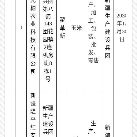
先
新
兵团
产、
穗
疆
第八
加
2030
农
生
师
翟
工、
143
年12
业
产
1
9
革
玉米
包
团花
月30
科
建
新
装、
园镇
日
技
设
批
2连
有
兵
发、
机务
限
团
零售
班8
公
栋1
司
号
新
疆
新疆
隆
生产
平
生
建设
红
新
产、
兵团
安
疆