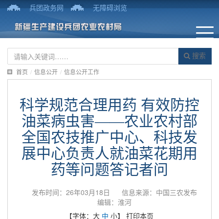
兵团政务网
无障碍浏览
搜索
首页
/
信息公开
/
信息公开工作
科学规范合理用药 有效防控
油菜病虫害——农业农村部
全国农技推广中心、科技发
展中心负责人就油菜花期用
药等问题答记者问
发布时间：26年03月18日
信息来源：中国三农发布
编辑：淮河
【字体：
大
中
小
】
打印本页