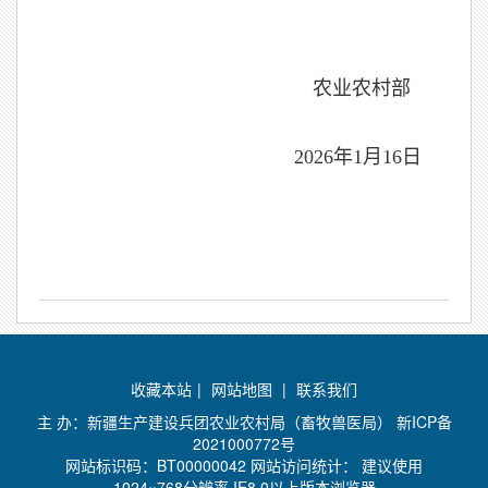
农业农村部
2026
年
1
月
16
日
收藏本站
|
网站地图
|
联系我们
主 办：新疆生产建设兵团农业农村局（畜牧兽医局）
新ICP备
2021000772号
网站标识码：BT00000042 网站访问统计：
建议使用
1024×768分辨率 IE8.0以上版本浏览器