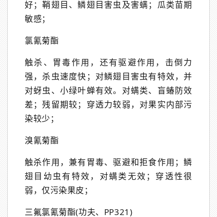
好；鞘翅目、鳞翅目害虫及害螨；瓜类苗期
敏感；
氯氰菊酯
触杀、胃毒作用，还有驱避作用，击倒力
强，杀虫速度快；对鳞翅目害虫有特效，并
对蚜虫、小绿叶蝉有效。对螨类、盲蝽防效
差；残留期较；穿透力较弱，对果实内部污
染较少；
溴氰菊酯
触杀作用，兼有胃毒、驱避和拒食作用；鳞
翅目幼虫有特效，对螨类无效；穿透性很
弱，仅污染果皮；
三氟氯氰菊酯(功夫、PP321)