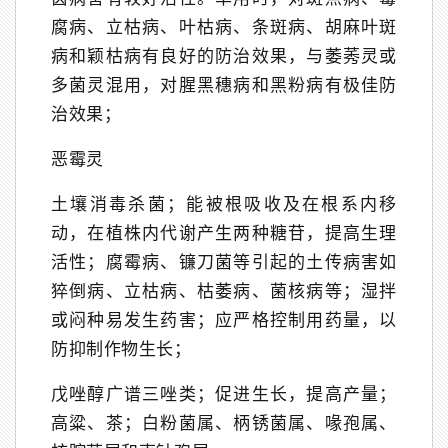
腐病、立枯病、叶枯病、条斑病、胡麻叶斑
病和颖枯病有良好的防治效果，与萎莠灵或
多菌灵混用，对腥黑穗病和黑粉病有极佳防
治效果；
恶霉灵
土壤消毒杀菌；能被根吸收及在根系内移
动，在植株内代谢产生两种糖苷，提高生理
活性；腐霉病、镰刀菌等引起的土传病害如
猝倒病、立枯病、枯萎病、菌核病等；湿拌
或闷种易发生药害；应严格控制用药量，以
防抑制作物生长；
戊唑醇广谱三唑类；促进生长，提高产量；
高粱、茶；白粉菌属、柄锈菌属、喙孢属、