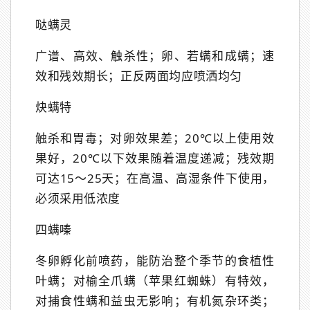
哒螨灵
广谱、高效、触杀性；卵、若螨和成螨；速
效和残效期长；正反两面均应喷洒均匀
炔螨特
触杀和胃毒；对卵效果差；20℃以上使用效
果好，20℃以下效果随着温度递减；残效期
可达15～25天；在高温、高湿条件下使用，
必须采用低浓度
四螨嗪
冬卵孵化前喷药，能防治整个季节的食植性
叶螨；对榆全爪螨（苹果红蜘蛛）有特效，
对捕食性螨和益虫无影响；有机氮杂环类；