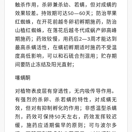
触杀作用，杀卵兼杀幼、若螨，但对成螨的
效果较差。持效期可达50—60天；防治苹果
红蜘蛛，在开花前越冬卵初孵期施药，防治
山植红蜘蛛，在落花后越冬代成蜗产卵高峰
期施药；药效较慢，用药后2—3周才能达到
最高杀螨活性，在螨初孵期适时施药不受温
度高低影响，可以和石硫合剂混用；贮存期
间要防止冻结及阳光直射；
噻螨酮
对植物表皮层有穿透性，无内吸传导作用。
有强烈的杀卵、杀若螨的特性，对成螨无
效，但对有抑制孵化的作用；非感温型杀螨
剂，药效可保持50天左右，药效发挥较迟
缓，施药应适期偏早的原则；可与波尔多