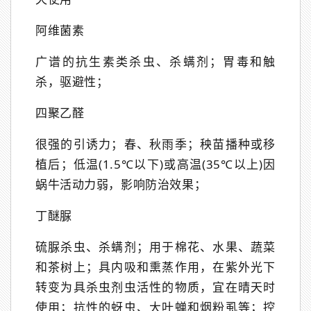
阿维菌素
广谱的抗生素类杀虫、杀螨剂；胃毒和触
杀，驱避性；
四聚乙醛
很强的引诱力；春、秋雨季；秧苗播种或移
植后；低温(1.5℃以下)或高温(35℃以上)因
蜗牛活动力弱，影响防治效果；
丁醚脲
硫脲杀虫、杀螨剂；用于棉花、水果、蔬菜
和茶树上；具内吸和熏蒸作用，在紫外光下
转变为具杀虫剂虫活性的物质，宜在晴天时
使用；抗性的蚜虫、大叶蝉和烟粉虱等；控