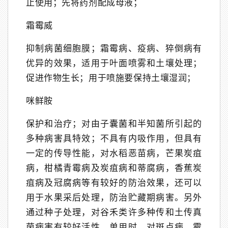
止使用；先将药剂配成母液；
霜霉威
抑制病菌细胞膜；霜霉病、疫病、猝倒病有
优异的效果，适用于叶面喷雾和土壤处理；
促进作物生长；用于喷施要保持土壤湿润；
咪鲜胺
保护和治疗；对由子囊菌和半知菌所引起的
多种病害具特效；不具有内吸作用，但具有
一定的传导性能，对水稻恶苗病，芒果炭疽
病，柑橘青霉病及炭疽病和蒂腐病，香蕉炭
疽病及冠腐病等有较好的防治效果，还可以
用于水果采后处理，防治贮藏期病害。另外
通过种子处理，对谷禾类许多种传和土传真
茵病害有较好活性。单用时，对斑点病、霉