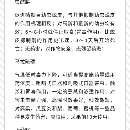
虫酰肼
促进鳞翅目幼虫蜕皮；与其他抑制幼虫蜕皮
的作用机理相反；对高龄和低龄的幼虫均有
效；6～8小时就停止取食(胃毒作用)，比蜕
皮抑制剂的作用更迅速，3～4天后开始死
亡；无药害，对作物安全，无残留药斑；
马拉硫磷
气温低时毒力下降，可适当提高施药量或用
药浓度；咀嚼式口器和刺吸式口器害虫；触
杀和胃毒作用，一定的熏蒸和渗透作用；对
害虫击倒力强，高温时效果好；残效期短；
对高粱、瓜豆类和梨、葡萄、樱桃等一些品
种易发生药害，应慎用；采果前10天停用。
灭幼脲