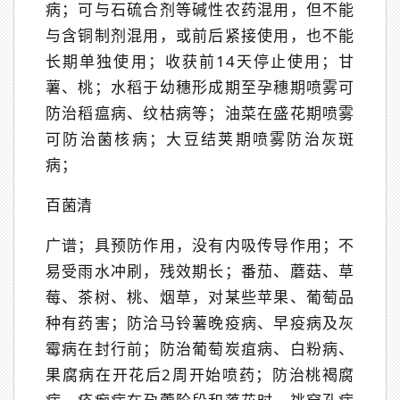
病；可与石硫合剂等碱性农药混用，但不能
与含铜制剂混用，或前后紧接使用，也不能
长期单独使用；收获前14天停止使用；甘
薯、桃；水稻于幼穗形成期至孕穗期喷雾可
防治稻瘟病、纹枯病等；油菜在盛花期喷雾
可防治菌核病；大豆结荚期喷雾防治灰斑
病；
百菌清
广谱；具预防作用，没有内吸传导作用；不
易受雨水冲刷，残效期长；番茄、蘑菇、草
莓、茶树、桃、烟草，对某些苹果、葡萄品
种有药害；防洽马铃薯晚疫病、早疫病及灰
霉病在封行前；防治葡萄炭疽病、白粉病、
果腐病在开花后2周开始喷药；防治桃褐腐