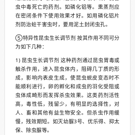
虫中毒死亡的药剂。如磷化铝等。熏蒸剂应
在密闭条件下使用效果才好。如用磷化铝片
剂防治蛀干害虫时，要用泥土封闭虫孔。
⑤特异性昆虫生长调节剂 按其作用不同可分
为如下几种：
1) 昆虫生长调节剂 这种药剂通过昆虫胃毒或
触杀作用，进入昆虫体内，阻碍几丁质的形
成，影响内表皮生成，使昆虫蜕皮变态时不
能顺利进行，卵的孵化和成虫的羽化受阻或
虫体成畸形而发挥杀虫效果。这类药剂活性
高，毒性低，残留少，有明显的选择性，对
人、畜和其他有益生物安全。但杀虫作用缓
慢，残效期短。如灭幼脲3号、优乐得、抑太
保、除虫脲等。