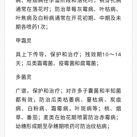
病、疮痂病在孕蕾阶段和落花时，祧穿孔病
通常在落花时；防治草莓灰霉病、叶枯病、
叶焦病及白粉病通常在开花初期、中期及未
期各喷药1次；
甲霜灵
具上下传导，保护和治疗；残效期10～14
天；瓜类霜霉菌、疫霉菌和腐霉菌；
多菌灵
广谱，保护和治疗；对许多子囊菌和半知菌
都有效，防治瓜类枯萎病、蔓枯病、炭疽
病、白粉病、霜霉病，叶斑病等；桃、烟
草、番茄；麦类在始花期喷雾防治赤霉病；
幼穗形成期至孕穗期喷药可防治纹枯病；