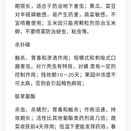
期很长，适合于防治地下害虫；黄瓜、菜豆
对辛硫磷敏感，易产生药害，高粱敏感，不
宜喷撒使用；玉米田只能用颗粒剂防治玉米
螟，不要喷雾防治蚜虫、粘虫等。
杀扑磷
触杀、胃毒和渗透作用；咀嚼式和刺吸式口
器害虫，对介壳虫有特效，对螨 类有一定的
控制作用；残效期10－20天；果园中浓度不
可太高，否则会引起褐色病斑；
联苯菊酯
杀虫、杀螨剂；胃毒和触杀；作用迅速，持
效期长；活性比其他菊酯类药剂高几倍；蔬
菜收获前4天停用；低温下更能发挥药效，春