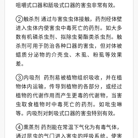
咀嚼式口器和舐吸式口器的害虫非常有效。
②触杀剂 通过与害虫虫体接触，药剂经体壁
进入虫体内使害虫中毒死亡的药剂。如大多
数有机磷杀虫剂、拟除虫菊酯类杀虫剂。触
杀剂可用于防治各种口器的害虫，但对体被
蜡质分泌物的介壳虫、木虱、粉虱等效果
差。
③内吸剂 药剂易被植物组织吸收，并在植
物体内运输，传导到植物的各部分，或经过
植物的代谢作用而产生更毒的代谢物，当害
虫取食植物时中毒死亡的药剂。如吡虫啉
等。内吸剂对刺吸式口器的害虫特别有效。
④熏蒸剂 药剂能在常温下气化为有毒气体，
通过昆虫的气门进入害虫的呼吸系统，使害