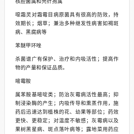
核腔菌属和壳针孢属
噁霜灵对霜霉目病原菌具有很高的防效，持
效期长；烟草；兼治多种继发性病害如褐斑
病、黑腐病等
苯醚甲环唑
杀菌谱广有保护、治疗和内吸活性；提高作
物的产量和保证品质。
嘧霉胺
属苯胺基嘧啶类；防治灰霉病活性最高；抑
制浸染酶的产生；内吸传导和熏蒸作用，施
药后迅速达到植株的花、幼果等部位；药效
更快、更稳定；对温度不敏感；灰霉病以及
果树黑星病、斑点落叶病等；露地菜用药应