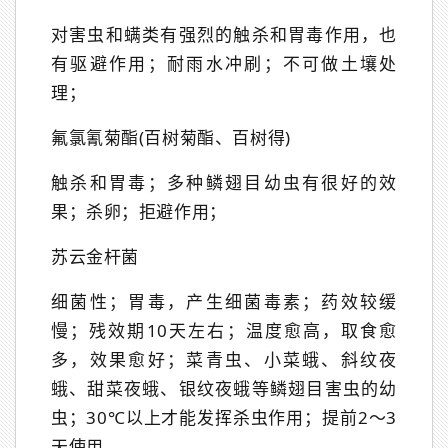
对害虫和螨类有强烈的触杀和胃毒作用，也
有驱避作用；耐雨水冲刷；不可做土壤处
理；
氟氯氰菊酯(百树菊酯、百树得)
触杀和胃毒；多种鳞翅目幼虫有很好的效
果；杀卵；拒避作用；
苏云金杆菌
细菌性；胃毒，产生细菌毒素；药效较缓
慢；残效期10天左右；温度愈高，取食愈
多，效果愈好；菜青虫、小菜蛾、斜纹夜
蛾、甜菜夜蛾、银纹夜蛾等鳞翅目害虫的幼
虫；30℃以上才能发挥杀虫作用；提前2～3
天使用