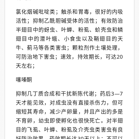
氯化烟碱吡啶类；触杀和胃毒，很好的内吸
活性；抑制乙酰胆碱受体的活性；有效防治
半翅目中的蚜虫、叶蝉、粉虱、蚧壳虫和鳞
翅目中的潜叶蛾、小食虫以及鞘翅目的天
牛、蓟马等各类害虫；颗粒剂作土壤处理，
可防治地下害虫；速效，持效期长，可达20
天左右；
噻嗪酮
抑制几丁质合成和干扰新陈代谢；药后3—7
天才能见效，对成虫没有直接杀伤力，但可
缩短其寿命，减少产卵量，并且产出的多是
不育卵，幼虫即使孵化也很快死亡。对半翅
目的飞虱、叶蝉、粉虱及介壳虫类害虫有良
好防治效果，药效期长达30天以上；不可以