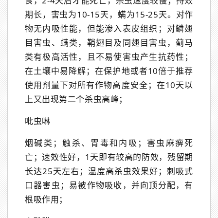
食，2-4天后才能死亡，杀虫速度较慢；持效
期长，害虫为10-15天，螨为15-25天。对作
物无内吸性能，但能渗入表皮组织；对鳞翅
目害虫、螨类，鞘翅目及同翅目害虫，蓟马
类有极高活性，且不易使害虫产生抗药性；
在土壤中易降解；在保护地或者10倍于推荐
使用剂量下对所有作物高度安全；在10天以
上又出现第二个杀虫高峰；
吡虫啉
烟碱类；触杀、胃毒和内吸；害虫麻痹死
亡；速效性好，1天即有较高的防效，残留期
长达25天左右；温度高杀虫效果好；刺吸式
口器害虫；易被作物吸收，并向顶分配，有
根吸作用；