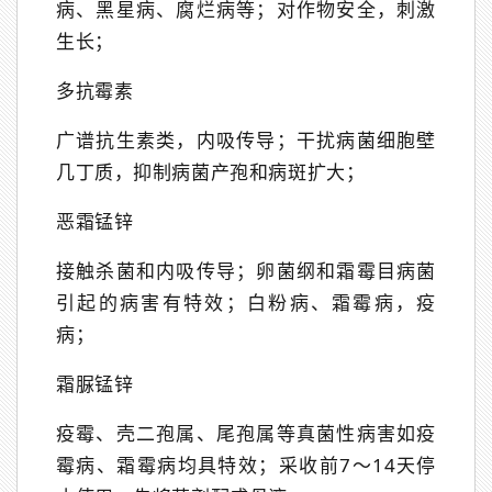
病、黑星病、腐烂病等；对作物安全，刺激
生长；
多抗霉素
广谱抗生素类，内吸传导；干扰病菌细胞壁
几丁质，抑制病菌产孢和病斑扩大；
恶霜锰锌
接触杀菌和内吸传导；卵菌纲和霜霉目病菌
引起的病害有特效；白粉病、霜霉病，疫
病；
霜脲锰锌
疫霉、壳二孢属、尾孢属等真菌性病害如疫
霉病、霜霉病均具特效；采收前7～14天停