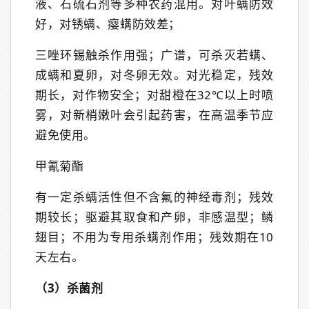
液、石硫石剂等多种农药混用。对叶螨防效
好，对锈螨、瘿螨防效差；
三唑环锡触杀作用强；广谱，可杀灭若螨、
成螨和夏卵，对冬卵无效。对光稳定，残效
期长，对作物安全；对甜橙在32℃以上时喷
雾，对新梢嫩叶会引起药害，在高温季节应
避免使用。
甲氰菊酯
有一定杀螨活性但不含氟的神经毒剂；残效
期较长；驱避其取食和产卵，非感温型；鳞
翅目；不用为专用杀螨剂作用；残效期在10
天左右。
（3）杀菌剂