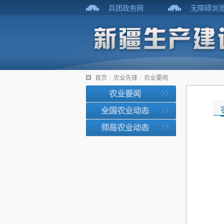
兵团政务网
无障碍浏
首页
/
农业先锋
/
农业要闻
农业要闻
全国农业动态
师局农业动态