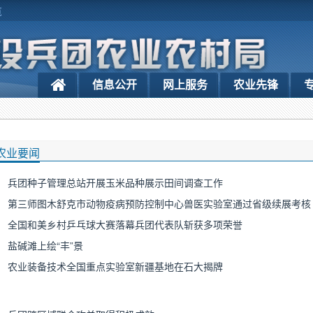
览
信息公开
网上服务
农业先锋
农业要闻
兵团种子管理总站开展玉米品种展示田间调查工作
第三师图木舒克市动物疫病预防控制中心兽医实验室通过省级续展考核
全国和美乡村乒乓球大赛落幕兵团代表队斩获多项荣誉
盐碱滩上绘“丰”景
农业装备技术全国重点实验室新疆基地在石大揭牌