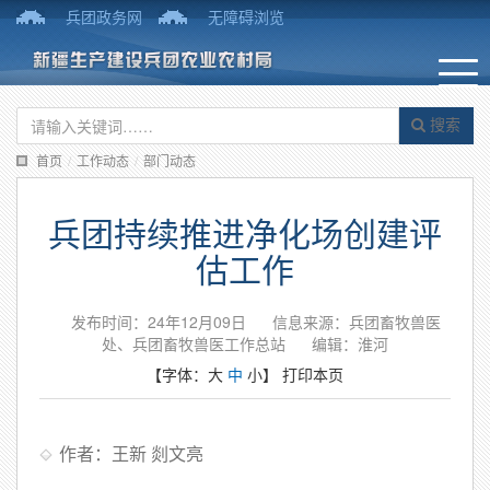
兵团政务网
无障碍浏览
搜索
首页
/
工作动态
/
部门动态
兵团持续推进净化场创建评
估工作
发布时间：24年12月09日
信息来源：兵团畜牧兽医
处、兵团畜牧兽医工作总站
编辑：淮河
【字体：
大
中
小
】
打印本页
作者：王新 剡文亮