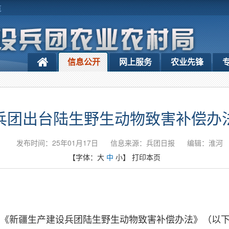
览
信息公开
网上服务
农业先锋
兵团出台陆生野生动物致害补偿办
发布时间：25年01月17日
信息来源：兵团日报
编辑：淮河
【字体：
大
中
小
】
打印本页
《新疆生产建设兵团陆生野生动物致害补偿办法》（以