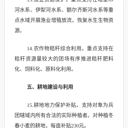
河水系、伊犁河水系、额尔齐斯河水系等
重
点水域开展渔业增殖放流，恢复水生生物资
源。
1
4
.
农作物秸秆综合利用。
重点支持
在
秸秆资源量较大的团场
有序推进秸秆肥料
化、饲料化、原料化利用
。
五、耕地建设与利用
1
5
.
耕地地力保护补贴。支持对象为兵
团辖域内所有合法的实际种植者。对种植冬
春小麦的耕地，每亩补贴
230
元。