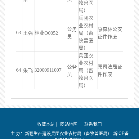
牧兽医
局）
兵团农
业农村
公务
原森林公安
63
王强
林业O0052
局（畜
员
证件作废
牧兽医
局）
兵团农
业农村
公务
原司法局证
64
32000911007
朱飞
局（畜
员
件作废
牧兽医
局）
收藏本站
|
网站地图
|
联系我们
主 办：新疆生产建设兵团农业农村局（畜牧兽医局）
新ICP备