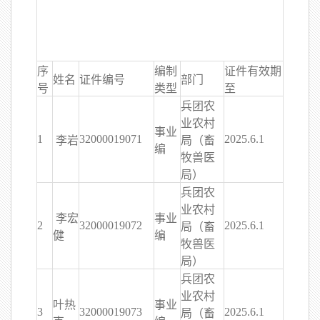
序
编制
证件有效期
姓名
证件编号
部门
号
类型
至
兵团农
业农村
事业
1
32000019071
2025.6.1
李岩
局（畜
编
牧兽医
局）
兵团农
业农村
李宏
事业
2
32000019072
2025.6.1
局（畜
健
编
牧兽医
局）
兵团农
业农村
叶热
事业
3
32000019073
2025.6.1
局（畜