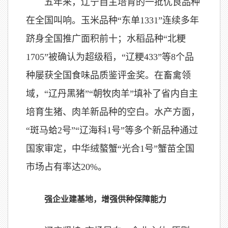
五年来，辽宁自主培育的一批优良品种
在全国叫响。玉米品种“东单1331”连续多年
跻身全国推广面积前十；水稻品种“北粳
1705”被确认为超级稻，“辽粳433”等8个品
种屡获全国食味品质鉴评金奖。在畜禽领
域，“辽丹黑猪”“朝牧肉羊”填补了省内自主
培育生猪、肉羊新品种的空白。水产方面，
“斑马蛤2号”“辽海科1号”等多个新品种通过
国家审定，中华绒螯蟹“光合1号”蟹苗全国
市场占有率达20%。
强企业建基地，增强供种保障能力