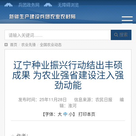
兵团政务网
无障碍浏览
搜索
首页
/
农业先锋
/
全国农业动态
辽宁种业振兴行动结出丰硕
成果 为农业强省建设注入强
劲动能
发布时间：25年11月28日
信息来源：农民日报
编
辑：淮河
【字体：
大
中
小
】
打印本页