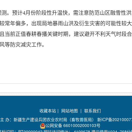
预测。预计4月份阶段性升温快，需注意防范山区融雪性
较常年偏多，出现局地暴雨山洪及衍生灾害的可能性较大
且当前正值春耕春播关键时期，建议避开不利天气时段合
风等防灾减灾工作。
收藏本站
|
网站地图
|
联系我们
主 办：新疆生产建设兵团农业农村局（畜牧兽医局）
新ICP备20210007
公网安备 66010002000103号
站标识码：BT00000042 网站访问统计：
4109678 建议使用1024×76