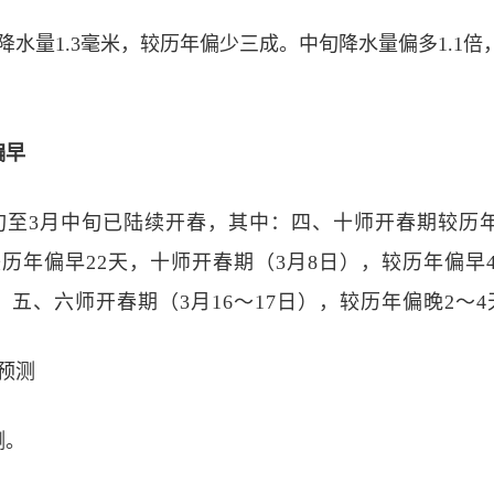
降水量1.3毫米，较历年偏少三成。中旬降水量偏多1.1
偏早
旬至3月中旬已陆续开春，其中：四、十师开春期较历
，较历年偏早22天，十师开春期（3月8日），较历年偏早
，五、六师开春期（3月16～17日），较历年偏晚2～4
预测
测。