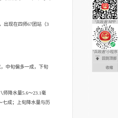
"兵政通"APP
℃，出现在四师67团站（3
"兵政通"小程序
回到顶部
成，中旬偏多一成，下旬
收缩
降水量5.6～23.1毫
成～七成；上旬降水量与历