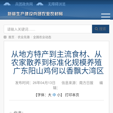
兵团政务网
无障碍浏览
搜索
首页
/
农业先锋
/
全国农业动态
从地方特产到主流食材、从
农家散养到标准化规模养殖
广东阳山鸡何以香飘大湾区
发布时间：26年04月13日
信息来源：南方日报
编
辑：
【字体：
大
中
小
】
打印本页