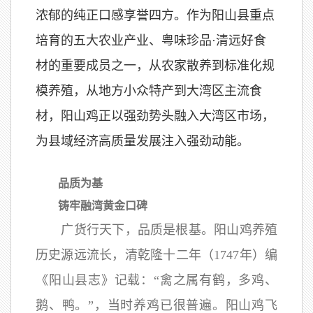
浓郁的纯正口感享誉四方。作为阳山县重点
培育的五大农业产业、粤味珍品·清远好食
材的重要成员之一，从农家散养到标准化规
模养殖，从地方小众特产到大湾区主流食
材，阳山鸡正以强劲势头融入大湾区市场，
为县域经济高质量发展注入强劲动能。
品质为基
铸牢融湾黄金口碑
广货行天下，品质是根基。阳山鸡养殖
历史源远流长，清乾隆十二年（1747年）编
《阳山县志》记载：“禽之属有鹤，多鸡、
鹅、鸭。”，当时养鸡已很普遍。阳山鸡飞