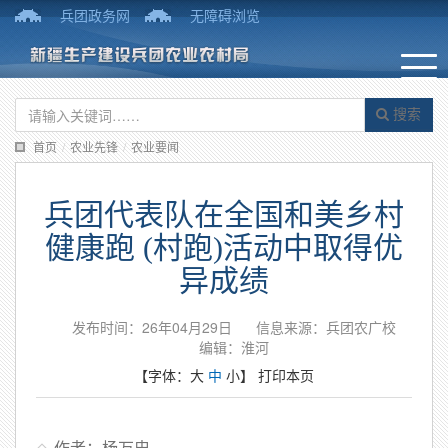
兵团政务网
无障碍浏览
搜索
首页
/
农业先锋
/
农业要闻
兵团代表队在全国和美乡村
健康跑 (村跑)活动中取得优
异成绩
发布时间：26年04月29日
信息来源：兵团农广校
编辑：淮河
【字体：
大
中
小
】
打印本页