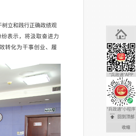
于树立和践行正确政绩观
纷纷表示，将汲取奋进力
效转化为干事创业、履
"兵政通"APP
"兵政通"小程序
回到顶部
收缩