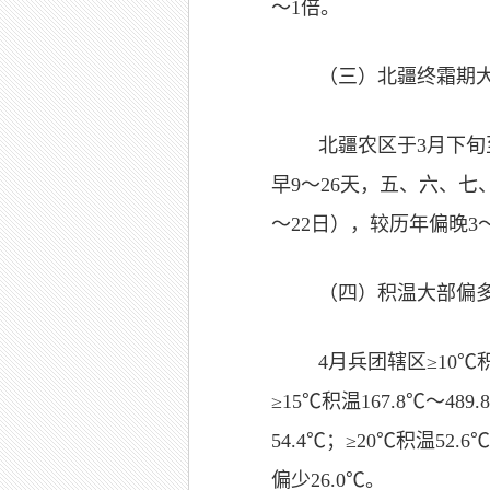
～1倍。
（三）北疆终霜期
北疆农区于3月下旬
早9～26天，五、六、七
～22日），较历年偏晚3
（四）积温大部偏
4月兵团辖区≥10℃积温
≥15℃积温167.8℃～4
54.4℃；≥20℃积温52
偏少26.0℃。