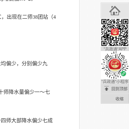
℃，出现在二师38团站（4
"兵政通"APP
量均偏少，分别偏少九
"兵政通"小程序
回到顶部
、十师降水量偏少一～七
收缩
十四师大部降水偏少七成