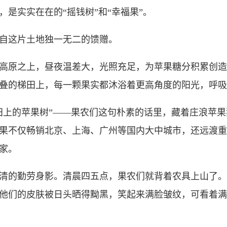
是实实在在的“摇钱树”和“幸福果”。
这片土地独一无二的馈赠。
米的高原之上，昼夜温差大，光照充足，为苹果糖分积累创
叠的梯田上，每一颗果实都沐浴着更高角度的阳光，呼吸
上的苹果树”——果农们这句朴素的话里，藏着庄浪苹果
果不仅畅销北京、上海、广州等国内大中城市，还远渡重
家。
的勤劳身影。清晨四五点，果农们就背着农具上山了。
他们的皮肤被日头晒得黝黑，笑起来满脸皱纹，可看着满