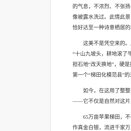
的气息，不浓烈、不张扬
像被露水洗过。此情此景
恰好达至一种诗意栖居的
这美不是凭空来的。庄
“十山九坡头，耕地滚了
担石地“改天换地”，硬
第一个“梯田化模范县”的
如今，在这用了整整两
——它不仅是自然对这片
65万亩苹果梯田，不
作真金白银，流进千家万户