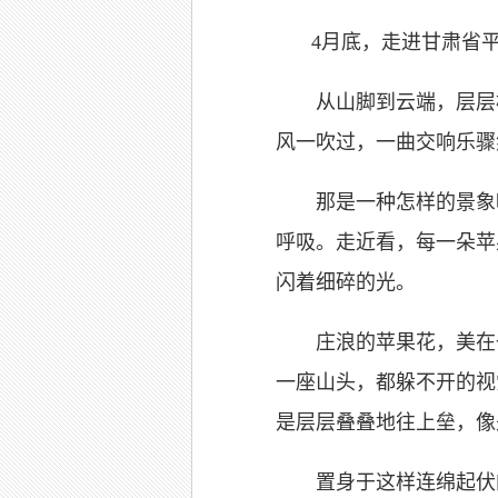
4月底，走进甘肃省
从山脚到云端，层层梯
风一吹过，一曲交响乐骤
那是一种怎样的景象呢
呼吸。走近看，每一朵苹
闪着细碎的光。
庄浪的苹果花，美在一个
一座山头，都躲不开的视
是层层叠叠地往上垒，像
置身于这样连绵起伏的