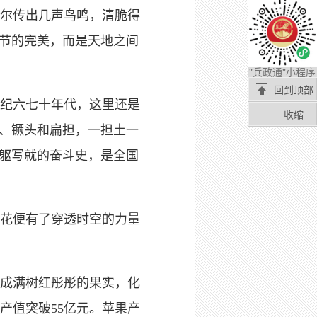
尔传出几声鸟鸣，清脆得
细节的完美，而是天地之间
"兵政通"小程序
回到顶部
纪六七十年代，这里还是
收缩
锹、镢头和扁担，一担土一
之躯写就的奋斗史，是全国
花便有了穿透时空的力量
成满树红彤彤的果实，化
产值突破55亿元。苹果产