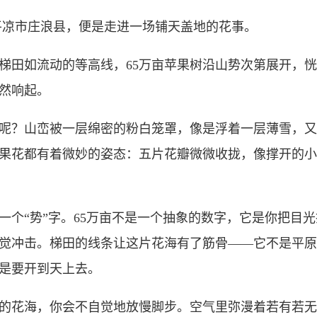
平凉市庄浪县，便是走进一场铺天盖地的花事。
田如流动的等高线，65万亩苹果树沿山势次第展开，恍
然响起。
？山峦被一层绵密的粉白笼罩，像是浮着一层薄雪，又
果花都有着微妙的姿态：五片花瓣微微收拢，像撑开的小
“势”字。65万亩不是一个抽象的数字，它是你把目光
觉冲击。梯田的线条让这片花海有了筋骨——它不是平原
是要开到天上去。
花海，你会不自觉地放慢脚步。空气里弥漫着若有若无