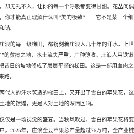
，却无孔不入，让你的每一个呼吸都变得甘甜。花丛间偶
，你才能真正理解什么叫“美的极致”——它不是某一个
和谐。
浪的每一级梯田，都镌刻着庄浪人几十年的汗水。上世
牛”的贫瘠之地，水土流失严重，广种薄收。庄浪人用铁
是把昔日的坡地修成了层层平整的梯田。这是一部用血肉
来路。
代人的汗水筑造的梯田上，又开出了雪白的苹果花，这
土地的馈赠，更是人对土地的深情回响。
仅仅是一场视觉的盛宴。当秋风吹过，雪白的苹果花将变
。2025年，庄浪全县苹果总产量超过76万吨，全产业链