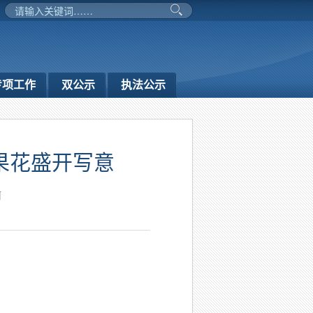
专项工作
双公示
执法公示
果花盛开写意
河