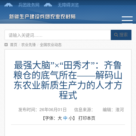
兵团政务网
无障碍浏览
搜索
首页
/
农业先锋
/
全国农业动态
最强大脑”×“田秀才”：齐鲁
粮仓的底气所在——解码山
东农业新质生产力的人才方
程式
发布时间：26年06月01日
信息来源：
编辑：淮河
【字体：
大
中
小
】
打印本页