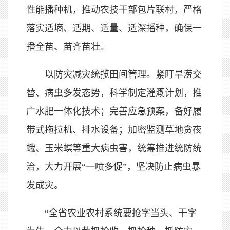
性能播种机，推动农技干部包片联村，严格
落实适墒、适期、适量、适深播种，确保一
播全苗、苗齐苗壮。
以防灾减灾统揽田间管理。紧盯旱涝交
替、病虫多发态势，科学制定灌溉计划，推
广水肥一体化技术；完善应急预案，备好履
带式拖拉机、排水设备；加密监测草地贪夜
蛾、玉米螟等重大病虫害，统筹推进统防统
治，大力开展“一喷多促”，坚决防止病虫暴
发成灾。
“全省农业农村系统要抢字当头、干字