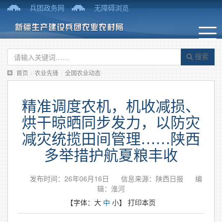
兵团政务网
无障碍浏览
搜索
首页
/
农业先锋
/
全国农业动态
精准调度农机，机收减损、
烘干晾晒同步发力，以防灾
减灾统揽田间管理……陕西
多举措护航夏粮丰收
发布时间：26年06月16日
信息来源：陕西日报
编
辑：淮河
【字体：
大
中
小
】
打印本页