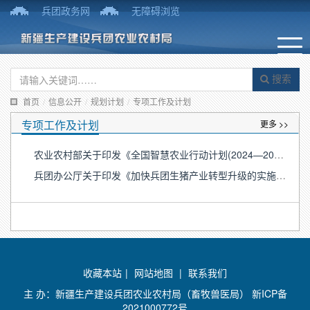
兵团政务网
无障碍浏览
搜索
首页
/
信息公开
/
规划计划
/
专项工作及计划
专项工作及计划
更多 >>
农业农村部关于印发《全国智慧农业行动计划(2024—2028年)》的通知 农市发[2024]4号
兵团办公厅关于印发《加快兵团生猪产业转型升级的实施方案（2019-2025年）》的通知
收藏本站
|
网站地图
|
联系我们
主 办：新疆生产建设兵团农业农村局（畜牧兽医局）
新ICP备
2021000772号