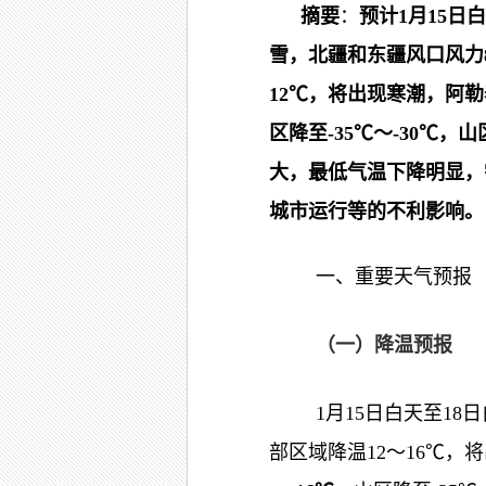
摘要
：
预计
1
月
15
日白
雪，北疆和东疆风口风力
12
℃
，将出现寒潮，阿勒
区降至
-35
℃～
-30
℃，山
大，最低气温下降明显，
城市运行等的不利影响。
一、重要天气预报
（一）降温预报
1月15日白天至1
部区域降温12～16℃，