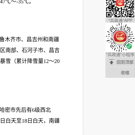
47℃～-35℃。
"兵政通"APP
乌鲁木齐市、昌吉州和南疆
区南部、石河子市、昌吉
"兵政通"小程序
雪（累计降雪量12～20
回到顶部
收缩
、哈密市先后有6级西北
日白天至18日白天，南疆