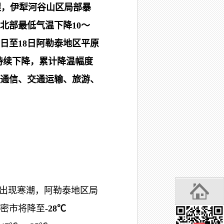
程，伊犁河谷山区局部暴
北部最低气温下降
10
～
日至
18
日阿勒泰地区平原
持续下降，累计降温幅度
通信、交通运输、旅游、
将出现寒潮，阿勒泰地区局
哈密市将降至
-28
℃