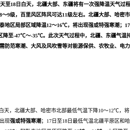
天至
18
日白天，北疆大部、东疆将有一次强降温天气过
8
～
9
级，百里风区阵风可达
11
级左右。北疆大部、哈密市
泰地区局部区域降温
12
～
16
℃，将出现强或特强寒潮；
17
区降至
-47
℃～
-35
℃。此次天气过程中，北疆、东疆气温
需防范寒潮、大风及风吹雪等对能源保供、农牧业、电力
8日白天，北疆大部、哈密市北部最低气温下降10～12℃，
将出现
强或特强寒潮
；17日至18日最低气温北疆平原区和