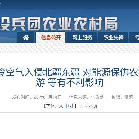
览
信息公开
网上服务
农业先锋
日强冷空气入侵北疆东疆 对能源保供
游 等有不利影响
发布时间：26年01月14日
信息来源：气象处
编辑：淮河
【字体：
大
中
小
】
打印本页