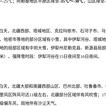
℃～-25℃；阿勒泰地区平原区降至
-35
℃
～
-30
℃
，山区降至-
7日白天，北疆西部、塔城地区、克拉玛依市、石河子市、
、哈密市等地的部分区域有小雪，其中伊犁河谷、塔城地
地的局部区域有中到大雪，伊犁州尼勒克县、新源县局部暴
厘米）。强降雪时段：伊犁河谷在15日夜间至16日夜间。
8日白天，北疆大部和南疆西部山区、巴州北部、吐鲁番市
里风区阵风可达11级左右，北疆部分区域伴有风吹雪；17
6级偏东风，局地伴有沙尘天气。