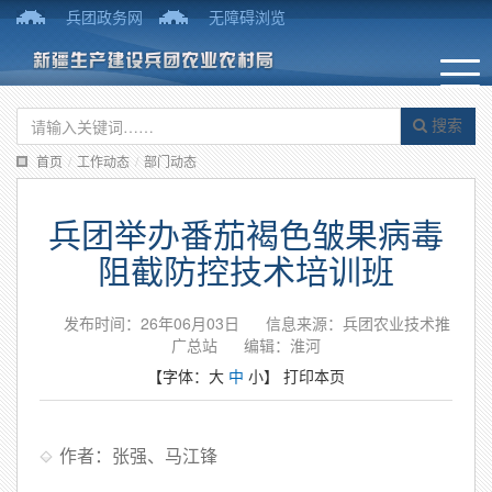
兵团政务网
无障碍浏览
搜索
首页
/
工作动态
/
部门动态
兵团举办番茄褐色皱果病毒
阻截防控技术培训班
发布时间：26年06月03日
信息来源：兵团农业技术推
广总站
编辑：淮河
【字体：
大
中
小
】
打印本页
作者：张强、马江锋