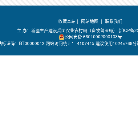
收藏本站
|
网站地图
|
联系我们
主 办：新疆生产建设兵团农业农村局（畜牧兽医局）
新ICP备2
公网安备 66010002000103号
站标识码：BT00000042 网站访问统计：
4107445 建议使用1024×76