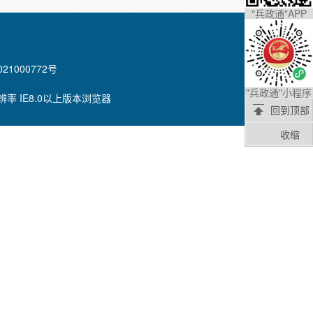
"兵政通"APP
021000772号
"兵政通"小程序
8分辨率 IE8.0以上版本浏览器
回到顶部
收缩