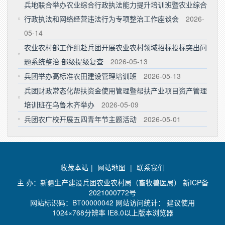
兵地联合举办农业综合行政执法能力提升培训班暨农业综合
行政执法和网络经营违法行为专项整治工作座谈会
2026-
05-14
农业农村部工作组赴兵团开展农业农村领域招标投标突出问
题系统整治 部级提级复查
2026-05-13
兵团举办高标准农田建设管理培训班
2026-05-13
兵团财政常态化帮扶资金使用管理暨帮扶产业项目资产管理
培训班在乌鲁木齐举办
2026-05-09
兵团农广校开展五四青年节主题活动
2026-05-01
收藏本站
|
网站地图
|
联系我们
主 办：新疆生产建设兵团农业农村局（畜牧兽医局）
新ICP备
2021000772号
网站标识码：BT00000042 网站访问统计：
建议使用
1024×768分辨率 IE8.0以上版本浏览器