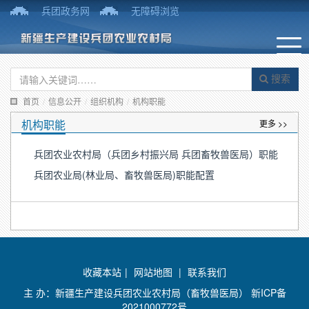
兵团政务网
无障碍浏览
搜索
首页
/
信息公开
/
组织机构
/
机构职能
机构职能
更多 >>
兵团农业农村局（兵团乡村振兴局 兵团畜牧兽医局）职能
兵团农业局(林业局、畜牧兽医局)职能配置
收藏本站
|
网站地图
|
联系我们
主 办：新疆生产建设兵团农业农村局（畜牧兽医局）
新ICP备
2021000772号